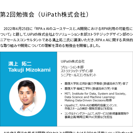
第2回勉強会（UiPath株式会社）
2022年４月25日に 「RPA x AIのユースケースと、AI開発におけるRPA利用の可能性に
ついて」 と題して、UiPath株式会社よりソリューション本部ストラテジックデザイン部のシ
ニアセールスコンサルタントである溝上拓二氏に講演いただき、RPA x AIに関する具体的
な取り組みや開発についての理解を深める勉強会を開催しました。
AIを作る側での視点で開発プロセスとAI開発におけるRPAの活用についてPythonを